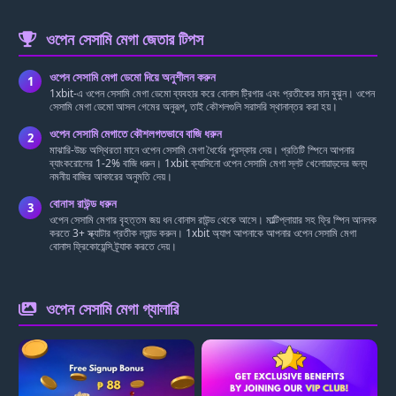
ওপেন সেসামি মেগা জেতার টিপস
ওপেন সেসামি মেগা ডেমো দিয়ে অনুশীলন করুন
1xbit-এ ওপেন সেসামি মেগা ডেমো ব্যবহার করে বোনাস ট্রিগার এবং প্রতীকের মান বুঝুন। ওপেন
সেসামি মেগা ডেমো আসল গেমের অনুরূপ, তাই কৌশলগুলি সরাসরি স্থানান্তর করা হয়।
ওপেন সেসামি মেগাতে কৌশলগতভাবে বাজি ধরুন
মাঝারি-উচ্চ অস্থিরতা মানে ওপেন সেসামি মেগা ধৈর্যের পুরস্কার দেয়। প্রতিটি স্পিনে আপনার
ব্যাংকরোলের 1-2% বাজি ধরুন। 1xbit ক্যাসিনো ওপেন সেসামি মেগা স্লট খেলোয়াড়দের জন্য
নমনীয় বাজির আকারের অনুমতি দেয়।
বোনাস রাউন্ড ধরুন
ওপেন সেসামি মেগার বৃহত্তম জয় ধন বোনাস রাউন্ড থেকে আসে। মাল্টিপ্লায়ার সহ ফ্রি স্পিন আনলক
করতে 3+ স্ক্যাটার প্রতীক ল্যান্ড করুন। 1xbit অ্যাপ আপনাকে আপনার ওপেন সেসামি মেগা
বোনাস ফ্রিকোয়েন্সি ট্র্যাক করতে দেয়।
ওপেন সেসামি মেগা গ্যালারি