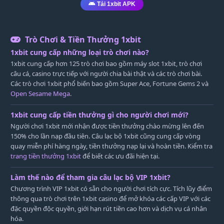
Tải 1xbit APK
Trò Chơi & Tiền Thưởng 1xbit
1xbit cung cấp những loại trò chơi nào?
1xbit cung cấp hơn 125 trò chơi bao gồm máy slot 1xbit, trò chơi
câu cá, casino trực tiếp với người chia bài thật và các trò chơi bài.
Các trò chơi 1xbit phổ biến bao gồm Super Ace, Fortune Gems 2 và
Open Sesame Mega
.
1xbit cung cấp tiền thưởng gì cho người chơi mới?
Người chơi 1xbit mới nhận được tiền thưởng chào mừng lên đến
150% cho lần nạp đầu tiên. Câu lạc bộ 1xbit cũng cung cấp vòng
quay miễn phí hàng ngày, tiền thưởng nạp lại và hoàn tiền. Kiểm tra
trang tiền thưởng 1xbit
để biết các ưu đãi hiện tại.
Làm thế nào để tham gia câu lạc bộ VIP 1xbit?
Chương trình VIP 1xbit có sẵn cho người chơi tích cực. Tích lũy điểm
thông qua trò chơi trên 1xbit casino để mở khóa các cấp VIP với các
đặc quyền độc quyền, giới hạn rút tiền cao hơn và dịch vụ cá nhân
hóa.