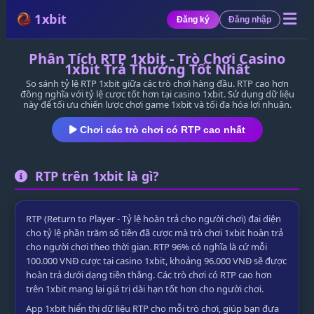
1xbit
Đăng ký
Đăng nhập
Phân Tích RTP 1xbit - Trò Chơi Casino
1xbit Trả Thưởng Tốt Nhất
So sánh tỷ lệ RTP 1xbit giữa các trò chơi hàng đầu. RTP cao hơn
đồng nghĩa với tỷ lệ cược tốt hơn tại casino 1xbit. Sử dụng dữ liệu
này để tối ưu chiến lược chơi game 1xbit và tối đa hóa lợi nhuận.
Chơi các trò chơi có RTP cao nhất
RTP trên 1xbit là gì?
RTP (Return to Player - Tỷ lệ hoàn trả cho người chơi) đại diện
cho tỷ lệ phần trăm số tiền đã cược mà trò chơi 1xbit hoàn trả
cho người chơi theo thời gian. RTP 96% có nghĩa là cứ mỗi
100.000 VNĐ cược tại casino 1xbit, khoảng 96.000 VNĐ sẽ được
hoàn trả dưới dạng tiền thắng. Các trò chơi có RTP cao hơn
trên 1xbit mang lại giá trị dài hạn tốt hơn cho người chơi.
App 1xbit hiển thị dữ liệu RTP cho mỗi trò chơi, giúp bạn đưa