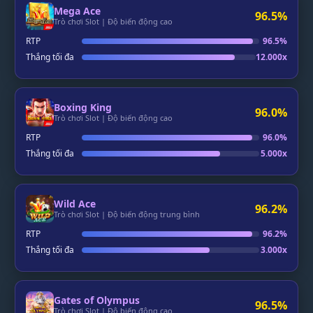
Mega Ace
96.5%
Trò chơi Slot | Độ biến động cao
RTP
96.5%
Thắng tối đa
12.000x
Boxing King
96.0%
Trò chơi Slot | Độ biến động cao
RTP
96.0%
Thắng tối đa
5.000x
Wild Ace
96.2%
Trò chơi Slot | Độ biến động trung bình
RTP
96.2%
Thắng tối đa
3.000x
Gates of Olympus
96.5%
Trò chơi Slot | Độ biến động cao