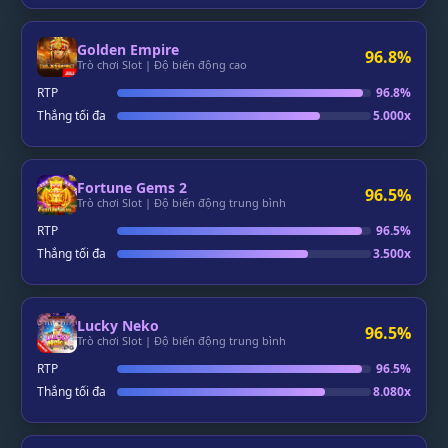
Golden Empire
96.8%
Trò chơi Slot | Độ biến động cao
RTP
96.8%
Thắng tối đa
5.000x
Fortune Gems 2
96.5%
Trò chơi Slot | Độ biến động trung bình
RTP
96.5%
Thắng tối đa
3.500x
Lucky Neko
96.5%
Trò chơi Slot | Độ biến động trung bình
RTP
96.5%
Thắng tối đa
8.080x